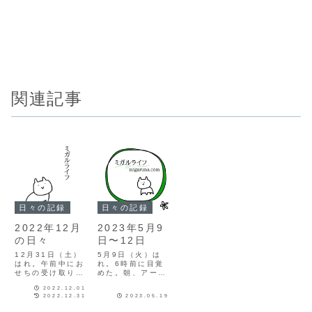
関連記事
日々の記録
日々の記録
2022年12月
2023年5月9
の日々
日〜12日
12月31日（土）
5月9日（火）は
はれ。午前中にお
れ。6時前に目覚
せちの受け取りと
めた。朝、アーモ
晩ごはん用の鯖寿
ンドスペシャル。
2022.12.01
司の受け取りと、
今日は午後休なの
2022.12.31
2023.05.19
他の買い物を済ま
で、お昼何食べよ
せて、お昼はくら
うかなとワクワク