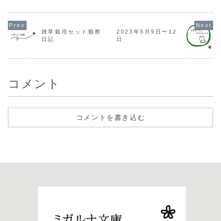
寿司。今年はたく
している。そして
さんくら寿司に行
いつものカレー屋
った。行きつけの
さんへ。週1行っ
お寿司屋さんも大
ている。夫もラン
好きだし、回転寿
チで毎週通うカレ
雑草栽培セット観察
2023年5月9日〜12
司も大好き。くら
ー屋さんがあるら
日記
日
寿司では毎回必ず
しいし、そういう
とうもろこしの...
お店が1つくら
い...
コメント
コメントを書き込む