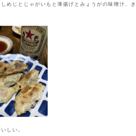
としめじとじゃがいもと薄揚げとみょうがの味噌汁、
おいしい。