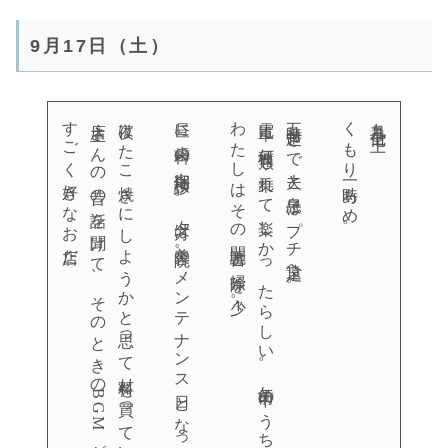
9月17日（土）
すごく好きなお店だ。
店主さんの昔の話を聞けて、そのときのBGMが松山千春でなんかぐっときた。
夜はたこ焼きにしようかと思って材料を買っていたけれど、急遽おでん屋さんへ。
昼に歯科の定期検診へ。夕方は美容院。メンテナンス日となった。
わたしはその間読書と掃除を少々。
電車に何種類も乗れて楽しかったらしい。午前中のうちに帰宅。
五時半起きで夫と息子はプチ遠足へ。
くもり一時あめ。
九月十七日（土）