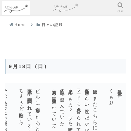
ホーム
検索
Home
日々の記録
9月18日（日）
その後カフェ「鹿のおしり」へ。
雰囲気を楽しんでいた。
フードも色々食べられてよかった。
くもり。
九月十八日（日）