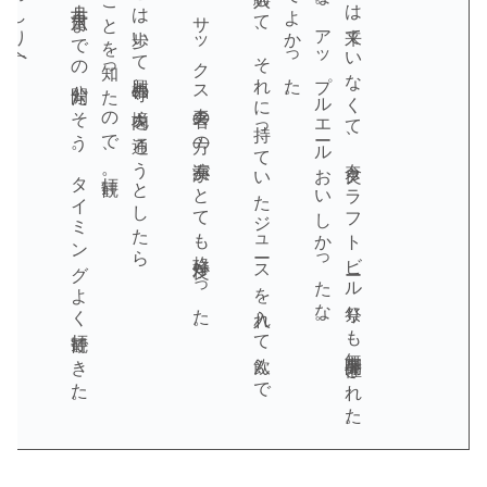
ちょうど昨日から、十月十六日までの公開だそう。タイミングよく拝観できた。
五重塔が特別公開されていることを知ったので、拝観。
ビールに満足したあとは歩いて興福寺の境内を通ろうとしたら
音楽祭も同時開催されていて、サックス奏者の方の演奏がとても格好良かった。
息子用にもカップを購入して、それに持っていたジュースを入れて飲んで
五種類くらい飲んだかな。アップルエールおいしかったな。
台風はまだこちらには来ていなくて、奈良クラフトビール祭りも無事開催された。