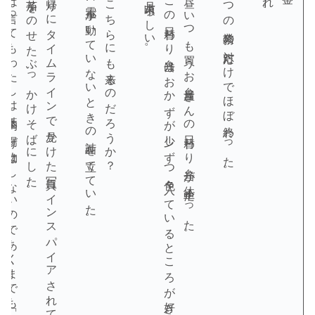
とは言ってもわたしは基本的に揚げ物はしないのであくまでも「揚げ焼き」レベル。
揚げ茄子をのせたぶっかけそばにした。
夜は帰りにタイムラインで見かけた写真にインスパイアされて、
一応火曜日に電車が動いていないときの計画を立てていた。
台風はこちらにも来るのだろうか？
再開は月末頃らしい。
そこの日替わり弁当はおかずが少しずつ色々入っているところが好き。
お昼、いつも買うお弁当屋さんの日替わり弁当が休止中だった。
午前中、一つの業務の対応だけでほぼ終わった。