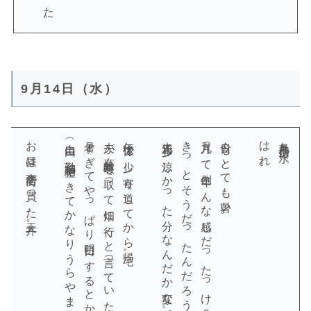
9月14日（水）
お昼は商店街で買った天丼。
（自由に勤務調整できてかなりうらやましい）
暑すぎてやっぱり明日にするとかで今日は在宅勤務になっていた。
夫が有給休暇を取って畑に行くと言っていたけれど、
午後休で少し寄り道してから帰宅。
先週少し涼しかった分、なんだか変な感覚。
きっとそうだったんだろうけど、
九月って例年こんな感じだったっけ？
今日もとても暑い。
はれ。
九月十四日（水）