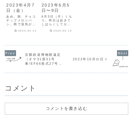
2023年4月7
2023年6月5
日（金）
日〜9日
あめ。朝、チョコ
6月5日（月）くも
チップメロンパ
り。昨日は起きて
ン。雨で湿気がす
しばらくしてから
ごい。電車の中が
吐き気が出てきた
2023.04.12
2023.06.13
めちゃくちゃ暑
ので、今朝も昨日
い。夫が今日はあ
の天ぷらの影響あ
のお店に行こうと
るかな…と思って
言い出したので昼
いたけど大丈夫だ
に予約の電話をす
った。でもちょっ
る。予約できます
と色々考えてお酒
京都鉄道博物館遠足
ように…金曜日だ
は1日おきに飲も
（オヤ31形31号
2022年10月の日々
から厳しいか
うかなと思ってい
な…。お昼、電話
る…。月水金は禁
車/EF66形式27号機
してみたけど満席
酒デーにして、火
直流電気機関車）
だった〜残念。他
木土は飲んでも...
のお店に...
コメント
コメントを書き込む