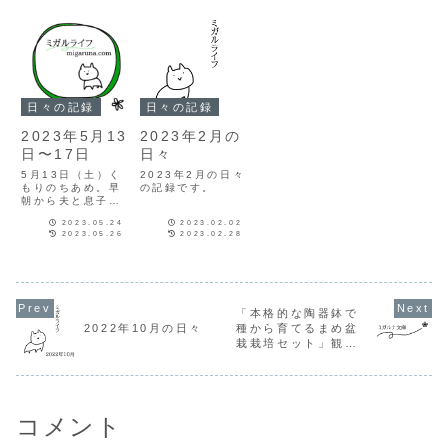
日々の記録
日々の記録
2023年5月13
2023年2月の
日〜17日
日々
5月13日（土）く
2023年2月の日々
もりのちあめ。早
の記録です。
朝から夫と息子は
畑へ。ひとり時
2023.05.24
2023.02.02
間！！でもとりあ
2023.05.26
2023.02.28
えず7時半くらい
まではゴロゴロし
よう。朝、クリー
ムチーズサンミ
ー。少し前髪を切
った。身軽に暮ら
「本格的な陶器鉢で
したい、という思
2022年10月の日々
種から育てるまめ盆
いがあってホーム
栽栽培セット」観察
ページの名前も
「ミガルライフ」
日記
にし...
コメント