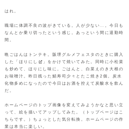
はれ。
職場に体調不良の波がきている。人が少ない…。今日も
なんとか乗り切ったという感じ。あっという間に退勤時
間。
晩ごはんはトンテキ。阪堺グルメフェスタのときに購入
した「
ほりにし
」をかけて焼いてみた。同時に小松菜
も炒めて、ほりにし味に。ごはんと、白菜えのき大根の
お味噌汁。昨日残った鯖寿司少々とたこ焼き2個。炭水
化物多めになったので今日はお酒を控えて炭酸水を飲ん
だ。
ホームページのトップ画像を変えてみようかなと思い立
って、絵を描いてアップしてみた。（トップページは
こ
ちら
です。）ちょっとした気分転換。ホームページの作
業は本当に楽しい。