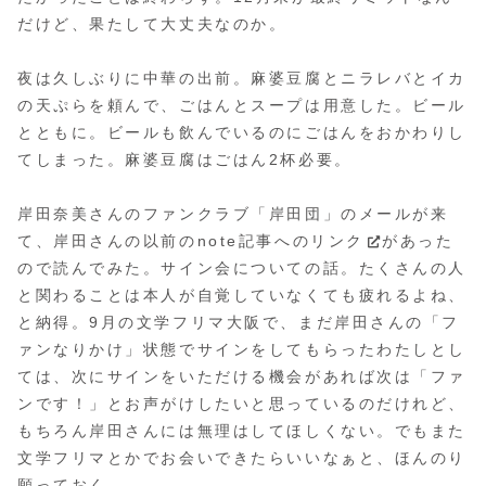
だけど、果たして大丈夫なのか。
夜は久しぶりに中華の出前。麻婆豆腐とニラレバとイカ
の天ぷらを頼んで、ごはんとスープは用意した。ビール
とともに。ビールも飲んでいるのにごはんをおかわりし
てしまった。麻婆豆腐はごはん2杯必要。
岸田奈美さんのファンクラブ「岸田団」のメールが来
て、岸田さんの以前の
note記事へのリンク
があった
ので読んでみた。サイン会についての話。たくさんの人
と関わることは本人が自覚していなくても疲れるよね、
と納得。9月の文学フリマ大阪で、まだ岸田さんの「フ
ァンなりかけ」状態でサインをしてもらったわたしとし
ては、次にサインをいただける機会があれば次は「ファ
ンです！」とお声がけしたいと思っているのだけれど、
もちろん岸田さんには無理はしてほしくない。でもまた
文学フリマとかでお会いできたらいいなぁと、ほんのり
願っておく。