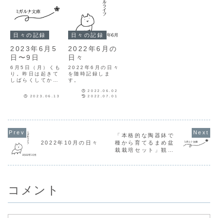
日々の記録
日々の記録
2023年6月5
2022年6月の
日〜9日
日々
6月5日（月）くも
2022年6月の日々
り。昨日は起きて
を随時記録しま
しばらくしてから
す。
吐き気が出てきた
2022.06.02
ので、今朝も昨日
2023.06.13
2022.07.01
の天ぷらの影響あ
るかな…と思って
いたけど大丈夫だ
った。でもちょっ
と色々考えてお酒
は1日おきに飲も
「本格的な陶器鉢で
うかなと思ってい
2022年10月の日々
種から育てるまめ盆
る…。月水金は禁
栽栽培セット」観察
酒デーにして、火
木土は飲んでも...
日記
コメント