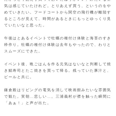
気は感じていたけれど。とりあえず買う、というのをや
めていきたい。フードコートから関空の飛行機が離陸す
るところが見えて、時間があるときにもっとゆっくり見
ていたいなと思った。
午後はとあるイベントで牡蠣の種付け体験と海苔のすき
枠作り。牡蠣の種付け体験は去年もやったので、わりと
スムーズにできた。
イベント後、晩ごはんを作る元気はないなと判断して焼
き鯖寿司とたこ焼きを買って帰る。残っていた豚汁と、
ビールと共に。
鎌倉殿はリビングの電気を消して映画館みたいな雰囲気
で観た。実朝…悲しい…。三浦義村が襟を触った瞬間に
「あぁ！」と声が出た。