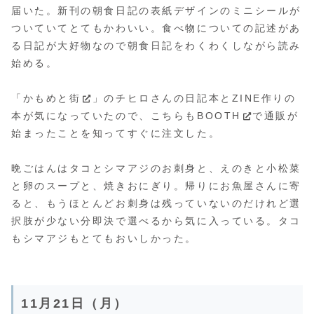
届いた。新刊の朝食日記の表紙デザインのミニシールが
ついていてとてもかわいい。食べ物についての記述があ
る日記が大好物なので朝食日記をわくわくしながら読み
始める。
「
かもめと街
」のチヒロさんの日記本とZINE作りの
本が気になっていたので、こちらも
BOOTH
で通販が
始まったことを知ってすぐに注文した。
晩ごはんはタコとシマアジのお刺身と、えのきと小松菜
と卵のスープと、焼きおにぎり。帰りにお魚屋さんに寄
ると、もうほとんどお刺身は残っていないのだけれど選
択肢が少ない分即決で選べるから気に入っている。タコ
もシマアジもとてもおいしかった。
11月21日（月）