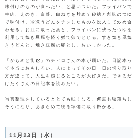
味付けのものが食べたい、と思いついた。フライパンで
牛肉、えのき、白菜、白ねぎを炒めて砂糖と創味のつゆ
で味付け、冷凍うどんをチンしたものを投入して炒め合
わせる。お皿に取ったあと、フライパンに残ったつゆを
利用して焼き豆腐を軽く煮て卵でとじる。すき焼き風焼
きうどんと、焼き豆腐の卵とじ。おいしかった。
「
かもめと街
」のチヒロさんの本が届いた。日記本っ
て本当におもしろい。人によってその日一日の切り取り
方が違って、人生を感じるところが大好きだ。できるだ
けたくさんの日記本を読みたい。
写真整理をしているととても眠くなる。何度も寝落ちし
そうになり、あきらめて寝る準備に取り掛かる。
11月23日（水）