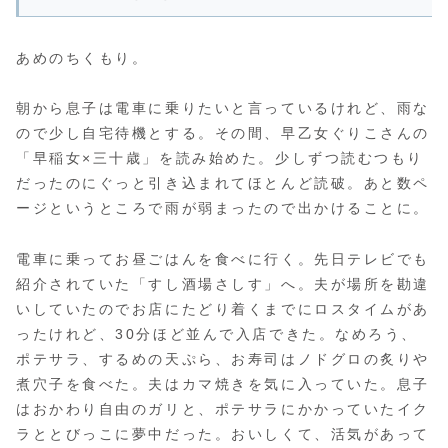
あめのちくもり。
朝から息子は電車に乗りたいと言っているけれど、雨な
ので少し自宅待機とする。その間、早乙女ぐりこさんの
「早稲女×三十歳」を読み始めた。少しずつ読むつもり
だったのにぐっと引き込まれてほとんど読破。あと数ペ
ージというところで雨が弱まったので出かけることに。
電車に乗ってお昼ごはんを食べに行く。先日テレビでも
紹介されていた「すし酒場さしす」へ。夫が場所を勘違
いしていたのでお店にたどり着くまでにロスタイムがあ
ったけれど、30分ほど並んで入店できた。なめろう、
ポテサラ、するめの天ぷら、お寿司はノドグロの炙りや
煮穴子を食べた。夫はカマ焼きを気に入っていた。息子
はおかわり自由のガリと、ポテサラにかかっていたイク
ラととびっこに夢中だった。おいしくて、活気があって