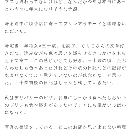
マスも終わってないけれど、なんだか今年は本当にあっ
という間に年末になりそうな予感。
帰る途中に喫茶店に寄ってプリンアラモードと珈琲をい
ただいた。
帰宅後「早稲女×三十歳」を読了。ぐりこさんの文章好
きだな。読みながら色々思いを巡らせるきっかけをもら
える文章で、この感じがとても好き。三十歳の頃、たぶ
んわたしも色々あったけれどその頃の日記などの記録が
あまりなくてよく覚えていないのが残念だな、と思っ
た。四十歳前後の日記はちゃんと残していきたい。
夜はデリバリーのピザ。お昼にしっかり食べたしおやつ
のプリンも食べ応えがあったのですぐにお腹がいっぱい
になった。
写真の整理をしている。どこのお店か思い出せない料理