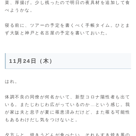
菜、厚揚げ。少し残ったので明日の夜具材を追加して食
べようかな。
寝る前に、ツアーの予定を書くべく手帳タイム。ひとま
ず大阪と神戸と名古屋の予定を書いておいた。
11月24日（木）
はれ。
体調不良の同僚が何名かいて、新型コロナ陽性者も出て
いる。またじわじわ広がっているのか…という感じ。我
が家は夫と息子が夏に罹患済みだけど、また罹る可能性
もあるわけだし気をつけないと。
夕方ふと、焼きうどんが食べたい、それもすき焼き風の